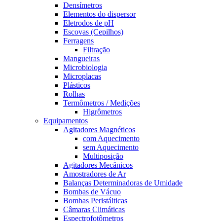
Densímetros
Elementos do dispersor
Eletrodos de pH
Escovas (Cepilhos)
Ferragens
Filtração
Mangueiras
Microbiologia
Microplacas
Plásticos
Rolhas
Termômetros / Medições
Higrômetros
Equipamentos
Agitadores Magnéticos
com Aquecimento
sem Aquecimento
Multiposição
Agitadores Mecânicos
Amostradores de Ar
Balanças Determinadoras de Umidade
Bombas de Vácuo
Bombas Peristálticas
Câmaras Climáticas
Espectrofotômetros