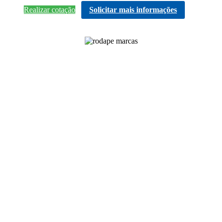
Realizar cotação
Solicitar mais informações
Matriz - Campinas
R. Domingos Cazotti, 284
Jd. Santa Genebra - Campinas/SP
CEP: 13080-000
Fone/Fax: (19) 3733-3800
Filial Bahia
R. Antonio Conselheiro s/n - Quadra 6 - Lote 6
Cond. FCE II Polo Emp. Gov. Cesar Borges
Galpões 02/04 - Imbassay Dias D' Avilla - BA
CEP: 42850-000
Fone: (71) 3634-5850