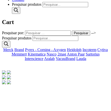
Pesquisar produtos
Cart
Pesquisar por:
-->
Pesquisar
Pesquisar produtos
Merck
Brand
Pyrex - Corning - Axygen
Heidolph
Incoterm
Cytiva
Memmert
Kinematica
Nasco
2mag
Anton Paar
Sartorius
Interscience
Aralab
VacuuBrand
Lauda