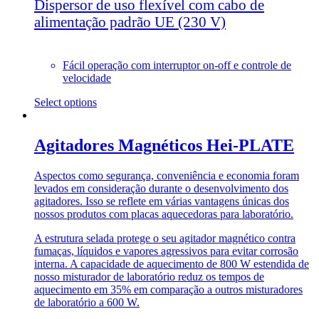
Dispersor de uso flexível com cabo de
alimentação padrão UE (230 V)
Fácil operação com interruptor on-off e controle de
velocidade
Select options
Agitadores Magnéticos Hei-PLATE
Aspectos como segurança, conveniência e economia foram
levados em consideração durante o desenvolvimento dos
agitadores. Isso se reflete em várias vantagens únicas dos
nossos produtos com placas aquecedoras para laboratório.
A estrutura selada protege o seu agitador magnético contra
fumaças, líquidos e vapores agressivos para evitar corrosão
interna. A capacidade de aquecimento de 800 W estendida de
nosso misturador de laboratório reduz os tempos de
aquecimento em 35% em comparação a outros misturadores
de laboratório a 600 W.