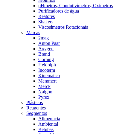
Moinhos
pHmetros, Condutivímetros, Oxímetros
Purificadores de água
Reatores
Shakers
Viscosímetros Rotacionais
Marcas
2mag
Anton Paar
Axygen
Brand
Corning
Heidolph
Incoterm
Kinematica
Memmert
Merck
Nalgon
Pyrex
Plásticos
Reagentes
Segmentos
Alimentícia
Ambiental
Bebibas