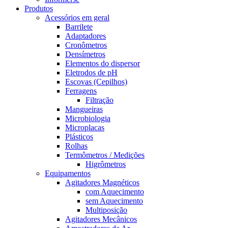
Produtos
Acessórios em geral
Barrilete
Adaptadores
Cronômetros
Densímetros
Elementos do dispersor
Eletrodos de pH
Escovas (Cepilhos)
Ferragens
Filtração
Mangueiras
Microbiologia
Microplacas
Plásticos
Rolhas
Termômetros / Medições
Higrômetros
Equipamentos
Agitadores Magnéticos
com Aquecimento
sem Aquecimento
Multiposição
Agitadores Mecânicos