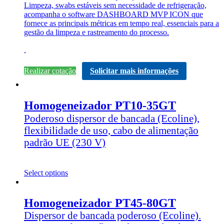
Limpeza, swabs estáveis sem necessidade de refrigeração,
acompanha o software DASHBOARD MVP ICON que
fornece as principais métricas em tempo real, essenciais para a
gestão da limpeza e rastreamento do processo.
Realizar cotação
Solicitar mais informações
Homogeneizador PT10-35GT
Poderoso dispersor de bancada (Ecoline),
flexibilidade de uso, cabo de alimentação
padrão UE (230 V)
Select options
Homogeneizador PT45-80GT
Dispersor de bancada poderoso (Ecoline).