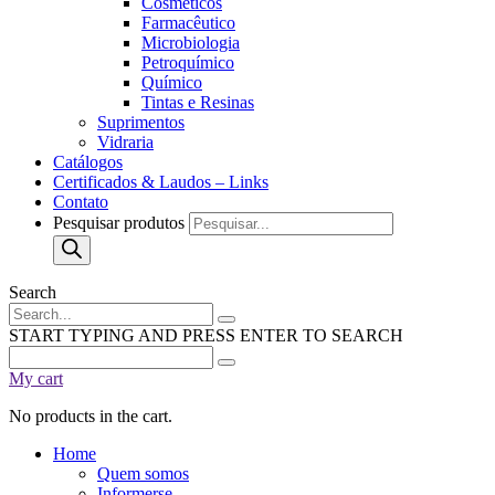
Cosméticos
Farmacêutico
Microbiologia
Petroquímico
Químico
Tintas e Resinas
Suprimentos
Vidraria
Catálogos
Certificados & Laudos – Links
Contato
Pesquisar produtos
Search
START TYPING AND PRESS ENTER TO SEARCH
My cart
No products in the cart.
Home
Quem somos
Informerse