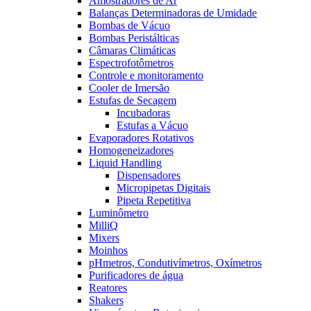
Amostradores de Ar
Balanças Determinadoras de Umidade
Bombas de Vácuo
Bombas Peristálticas
Câmaras Climáticas
Espectrofotômetros
Controle e monitoramento
Cooler de Imersão
Estufas de Secagem
Incubadoras
Estufas a Vácuo
Evaporadores Rotativos
Homogeneizadores
Liquid Handling
Dispensadores
Micropipetas Digitais
Pipeta Repetitiva
Luminômetro
MilliQ
Mixers
Moinhos
pHmetros, Condutivímetros, Oxímetros
Purificadores de água
Reatores
Shakers