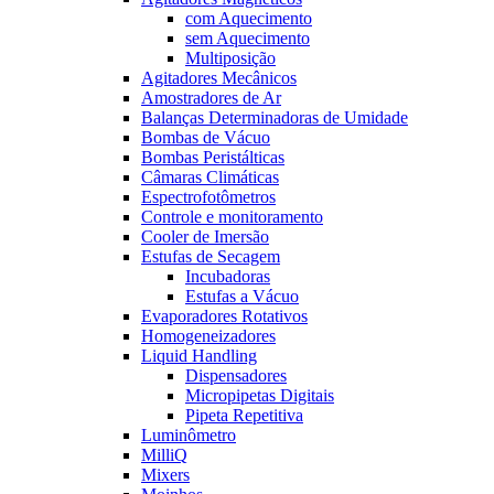
com Aquecimento
sem Aquecimento
Multiposição
Agitadores Mecânicos
Amostradores de Ar
Balanças Determinadoras de Umidade
Bombas de Vácuo
Bombas Peristálticas
Câmaras Climáticas
Espectrofotômetros
Controle e monitoramento
Cooler de Imersão
Estufas de Secagem
Incubadoras
Estufas a Vácuo
Evaporadores Rotativos
Homogeneizadores
Liquid Handling
Dispensadores
Micropipetas Digitais
Pipeta Repetitiva
Luminômetro
MilliQ
Mixers