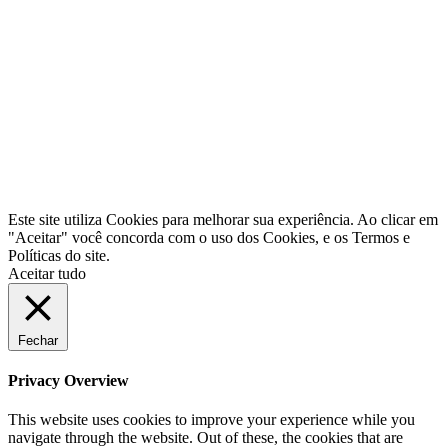
Filial Rio Grande do Sul
Rua Ouro Preto, 979 - Jd. Floresta
Porto Alegre - RS - CEP: 91040-610
Fones: (51) 3085-6883
© 2021 Lexxa Internet
Este site utiliza Cookies para melhorar sua experiência. Ao clicar em
"Aceitar" você concorda com o uso dos Cookies, e os Termos e
Políticas do site.
Aceitar tudo
Fechar
Privacy Overview
This website uses cookies to improve your experience while you
navigate through the website. Out of these, the cookies that are