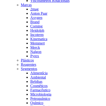
Viscosímetros Rotacionais
Marcas
2mag
Anton Paar
Axygen
Brand
Corning
Heidolph
Incoterm
Kinematica
Memmert
Merck
Nalgon
Pyrex
Plásticos
Reagentes
Segmentos
Alimentícia
Ambiental
Bebibas
Cosméticos
Farmacêutico
Microbiologia
Petroquímico
Químico