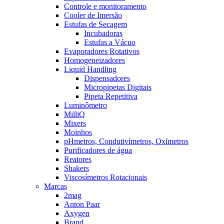
Controle e monitoramento
Cooler de Imersão
Estufas de Secagem
Incubadoras
Estufas a Vácuo
Evaporadores Rotativos
Homogeneizadores
Liquid Handling
Dispensadores
Micropipetas Digitais
Pipeta Repetitiva
Luminômetro
MilliQ
Mixers
Moinhos
pHmetros, Condutivímetros, Oxímetros
Purificadores de água
Reatores
Shakers
Viscosímetros Rotacionais
Marcas
2mag
Anton Paar
Axygen
Brand