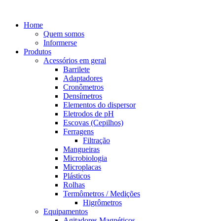
Home
Quem somos
Informerse
Produtos
Acessórios em geral
Barrilete
Adaptadores
Cronômetros
Densímetros
Elementos do dispersor
Eletrodos de pH
Escovas (Cepilhos)
Ferragens
Filtração
Mangueiras
Microbiologia
Microplacas
Plásticos
Rolhas
Termômetros / Medições
Higrômetros
Equipamentos
Agitadores Magnéticos