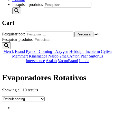
Pesquisar produtos
Cart
Pesquisar por:
-->
Pesquisar
Pesquisar produtos
Merck
Brand
Pyrex - Corning - Axygen
Heidolph
Incoterm
Cytiva
Memmert
Kinematica
Nasco
2mag
Anton Paar
Sartorius
Interscience
Aralab
VacuuBrand
Lauda
Evaporadores Rotativos
Showing all 10 results