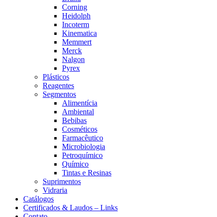
Corning
Heidolph
Incoterm
Kinematica
Memmert
Merck
Nalgon
Pyrex
Plásticos
Reagentes
Segmentos
Alimentícia
Ambiental
Bebibas
Cosméticos
Farmacêutico
Microbiologia
Petroquímico
Químico
Tintas e Resinas
Suprimentos
Vidraria
Catálogos
Certificados & Laudos – Links
Contato