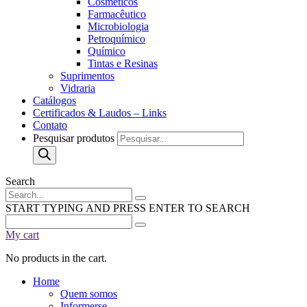
Cosméticos
Farmacêutico
Microbiologia
Petroquímico
Químico
Tintas e Resinas
Suprimentos
Vidraria
Catálogos
Certificados & Laudos – Links
Contato
Pesquisar produtos
Search
START TYPING AND PRESS ENTER TO SEARCH
My cart
No products in the cart.
Home
Quem somos
Informerse