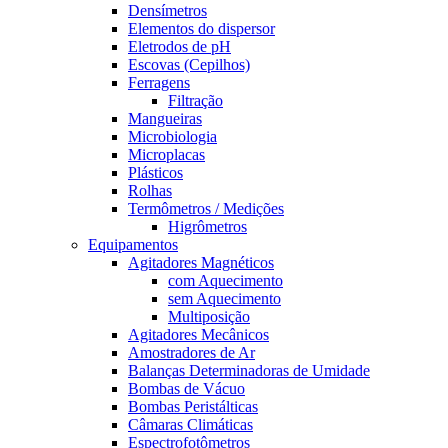
Densímetros
Elementos do dispersor
Eletrodos de pH
Escovas (Cepilhos)
Ferragens
Filtração
Mangueiras
Microbiologia
Microplacas
Plásticos
Rolhas
Termômetros / Medições
Higrômetros
Equipamentos
Agitadores Magnéticos
com Aquecimento
sem Aquecimento
Multiposição
Agitadores Mecânicos
Amostradores de Ar
Balanças Determinadoras de Umidade
Bombas de Vácuo
Bombas Peristálticas
Câmaras Climáticas
Espectrofotômetros