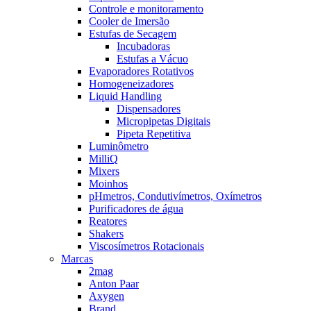
Controle e monitoramento
Cooler de Imersão
Estufas de Secagem
Incubadoras
Estufas a Vácuo
Evaporadores Rotativos
Homogeneizadores
Liquid Handling
Dispensadores
Micropipetas Digitais
Pipeta Repetitiva
Luminômetro
MilliQ
Mixers
Moinhos
pHmetros, Condutivímetros, Oxímetros
Purificadores de água
Reatores
Shakers
Viscosímetros Rotacionais
Marcas
2mag
Anton Paar
Axygen
Brand