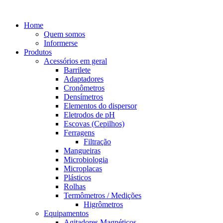
Home
Quem somos
Informerse
Produtos
Acessórios em geral
Barrilete
Adaptadores
Cronômetros
Densímetros
Elementos do dispersor
Eletrodos de pH
Escovas (Cepilhos)
Ferragens
Filtração
Mangueiras
Microbiologia
Microplacas
Plásticos
Rolhas
Termômetros / Medições
Higrômetros
Equipamentos
Agitadores Magnéticos