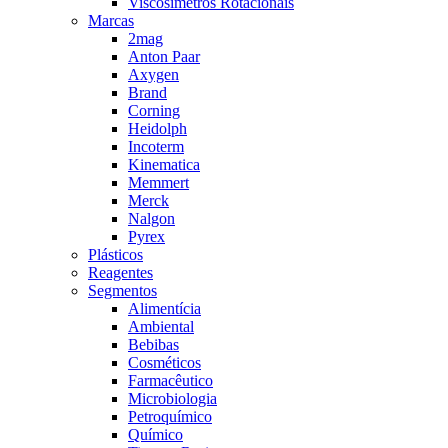
Viscosímetros Rotacionais
Marcas
2mag
Anton Paar
Axygen
Brand
Corning
Heidolph
Incoterm
Kinematica
Memmert
Merck
Nalgon
Pyrex
Plásticos
Reagentes
Segmentos
Alimentícia
Ambiental
Bebibas
Cosméticos
Farmacêutico
Microbiologia
Petroquímico
Químico