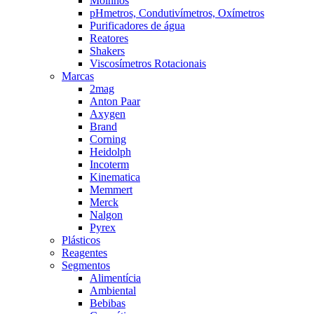
Moinhos
pHmetros, Condutivímetros, Oxímetros
Purificadores de água
Reatores
Shakers
Viscosímetros Rotacionais
Marcas
2mag
Anton Paar
Axygen
Brand
Corning
Heidolph
Incoterm
Kinematica
Memmert
Merck
Nalgon
Pyrex
Plásticos
Reagentes
Segmentos
Alimentícia
Ambiental
Bebibas