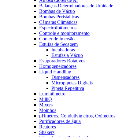
Amostradores de Ar
Balanças Determinadoras de Umidade
Bombas de Vácuo
Bombas Peristálticas
Câmaras Climáticas
Espectrofotômetros
Controle e monitoramento
Cooler de Imersão
Estufas de Secagem
Incubadoras
Estufas a Vácuo
Evaporadores Rotativos
Homogeneizadores
Liquid Handling
Dispensadores
Micropipetas Digitais
Pipeta Repetitiva
Luminômetro
MilliQ
Mixers
Moinhos
pHmetros, Condutivímetros, Oxímetros
Purificadores de água
Reatores
Shakers