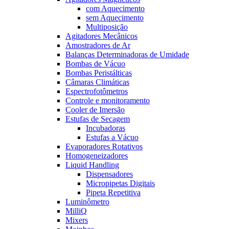
com Aquecimento
sem Aquecimento
Multiposição
Agitadores Mecânicos
Amostradores de Ar
Balanças Determinadoras de Umidade
Bombas de Vácuo
Bombas Peristálticas
Câmaras Climáticas
Espectrofotômetros
Controle e monitoramento
Cooler de Imersão
Estufas de Secagem
Incubadoras
Estufas a Vácuo
Evaporadores Rotativos
Homogeneizadores
Liquid Handling
Dispensadores
Micropipetas Digitais
Pipeta Repetitiva
Luminômetro
MilliQ
Mixers