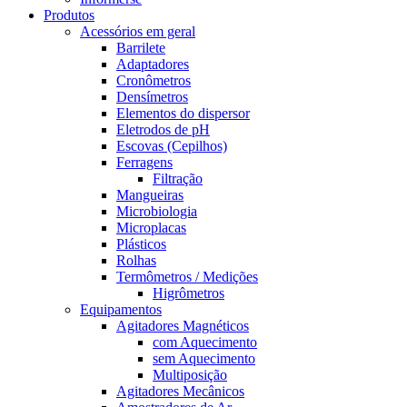
Produtos
Acessórios em geral
Barrilete
Adaptadores
Cronômetros
Densímetros
Elementos do dispersor
Eletrodos de pH
Escovas (Cepilhos)
Ferragens
Filtração
Mangueiras
Microbiologia
Microplacas
Plásticos
Rolhas
Termômetros / Medições
Higrômetros
Equipamentos
Agitadores Magnéticos
com Aquecimento
sem Aquecimento
Multiposição
Agitadores Mecânicos