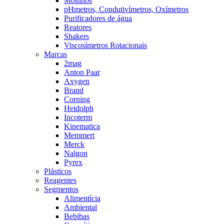
Moinhos
pHmetros, Condutivímetros, Oxímetros
Purificadores de água
Reatores
Shakers
Viscosímetros Rotacionais
Marcas
2mag
Anton Paar
Axygen
Brand
Corning
Heidolph
Incoterm
Kinematica
Memmert
Merck
Nalgon
Pyrex
Plásticos
Reagentes
Segmentos
Alimentícia
Ambiental
Bebibas