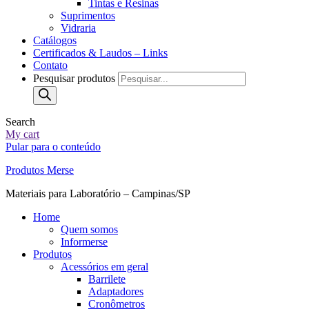
Tintas e Resinas
Suprimentos
Vidraria
Catálogos
Certificados & Laudos – Links
Contato
Pesquisar produtos
Search
My cart
Pular para o conteúdo
Produtos Merse
Materiais para Laboratório – Campinas/SP
Home
Quem somos
Informerse
Produtos
Acessórios em geral
Barrilete
Adaptadores
Cronômetros