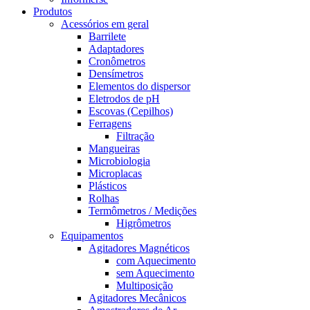
Produtos
Acessórios em geral
Barrilete
Adaptadores
Cronômetros
Densímetros
Elementos do dispersor
Eletrodos de pH
Escovas (Cepilhos)
Ferragens
Filtração
Mangueiras
Microbiologia
Microplacas
Plásticos
Rolhas
Termômetros / Medições
Higrômetros
Equipamentos
Agitadores Magnéticos
com Aquecimento
sem Aquecimento
Multiposição
Agitadores Mecânicos