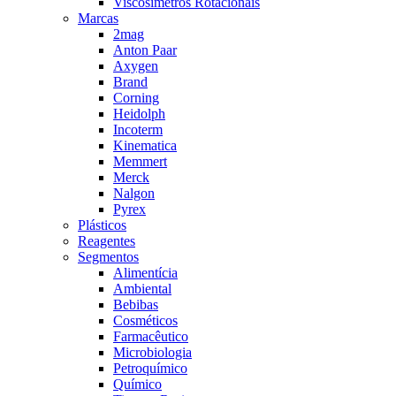
Viscosímetros Rotacionais
Marcas
2mag
Anton Paar
Axygen
Brand
Corning
Heidolph
Incoterm
Kinematica
Memmert
Merck
Nalgon
Pyrex
Plásticos
Reagentes
Segmentos
Alimentícia
Ambiental
Bebibas
Cosméticos
Farmacêutico
Microbiologia
Petroquímico
Químico