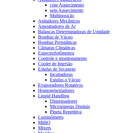
com Aquecimento
sem Aquecimento
Multiposição
Agitadores Mecânicos
Amostradores de Ar
Balanças Determinadoras de Umidade
Bombas de Vácuo
Bombas Peristálticas
Câmaras Climáticas
Espectrofotômetros
Controle e monitoramento
Cooler de Imersão
Estufas de Secagem
Incubadoras
Estufas a Vácuo
Evaporadores Rotativos
Homogeneizadores
Liquid Handling
Dispensadores
Micropipetas Digitais
Pipeta Repetitiva
Luminômetro
MilliQ
Mixers