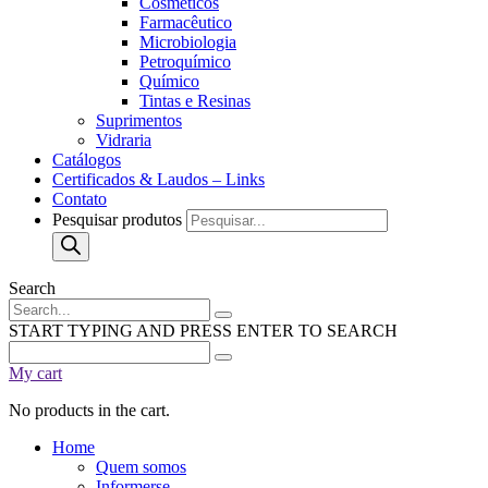
Cosméticos
Farmacêutico
Microbiologia
Petroquímico
Químico
Tintas e Resinas
Suprimentos
Vidraria
Catálogos
Certificados & Laudos – Links
Contato
Pesquisar produtos
Search
START TYPING AND PRESS ENTER TO SEARCH
My cart
No products in the cart.
Home
Quem somos
Informerse