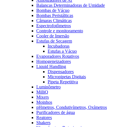
Amostradores de Ar
Balanças Determinadoras de Umidade
Bombas de Vácuo
Bombas Peristálticas
Câmaras Climáticas
Espectrofotômetros
Controle e monitoramento
Cooler de Imersão
Estufas de Secagem
Incubadoras
Estufas a Vácuo
Evaporadores Rotativos
Homogeneizadores
Liquid Handling
Dispensadores
Micropipetas Digitais
Pipeta Repetitiva
Luminômetro
MilliQ
Mixers
Moinhos
pHmetros, Condutivímetros, Oxímetros
Purificadores de água
Reatores
Shakers