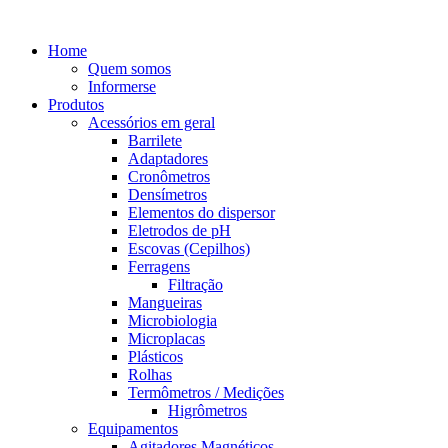
Home
Quem somos
Informerse
Produtos
Acessórios em geral
Barrilete
Adaptadores
Cronômetros
Densímetros
Elementos do dispersor
Eletrodos de pH
Escovas (Cepilhos)
Ferragens
Filtração
Mangueiras
Microbiologia
Microplacas
Plásticos
Rolhas
Termômetros / Medições
Higrômetros
Equipamentos
Agitadores Magnéticos