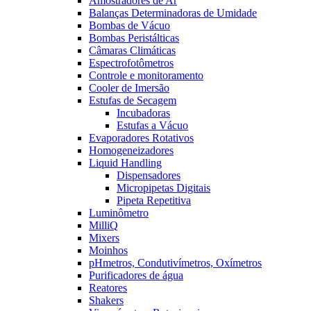
Amostradores de Ar
Balanças Determinadoras de Umidade
Bombas de Vácuo
Bombas Peristálticas
Câmaras Climáticas
Espectrofotômetros
Controle e monitoramento
Cooler de Imersão
Estufas de Secagem
Incubadoras
Estufas a Vácuo
Evaporadores Rotativos
Homogeneizadores
Liquid Handling
Dispensadores
Micropipetas Digitais
Pipeta Repetitiva
Luminômetro
MilliQ
Mixers
Moinhos
pHmetros, Condutivímetros, Oxímetros
Purificadores de água
Reatores
Shakers