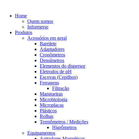
Home
Quem somos
Informerse
Produtos
Acessórios em geral
Barrilete
Adaptadores
Cronômetros
Densímetros
Elementos do dispersor
Eletrodos de pH
Escovas (Cepilhos)
Ferragens
Filtração
Mangueiras
Microbiologia
Microplacas
Plásticos
Rolhas
Termômetros / Medições
Higrômetros
Equipamentos
Agitadores Magnéticos