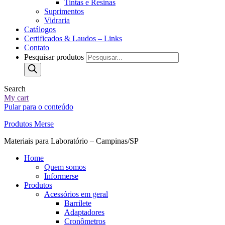
Tintas e Resinas
Suprimentos
Vidraria
Catálogos
Certificados & Laudos – Links
Contato
Pesquisar produtos
Search
My cart
Pular para o conteúdo
Produtos Merse
Materiais para Laboratório – Campinas/SP
Home
Quem somos
Informerse
Produtos
Acessórios em geral
Barrilete
Adaptadores
Cronômetros