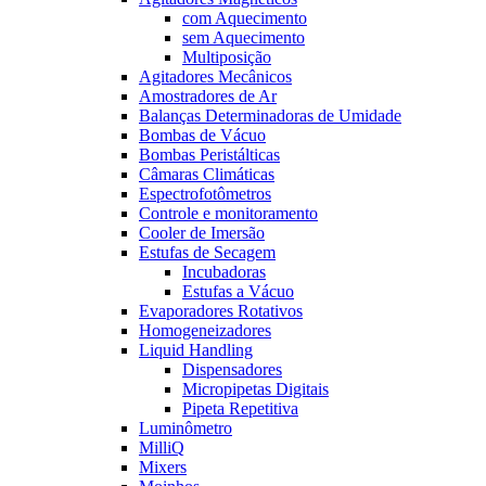
com Aquecimento
sem Aquecimento
Multiposição
Agitadores Mecânicos
Amostradores de Ar
Balanças Determinadoras de Umidade
Bombas de Vácuo
Bombas Peristálticas
Câmaras Climáticas
Espectrofotômetros
Controle e monitoramento
Cooler de Imersão
Estufas de Secagem
Incubadoras
Estufas a Vácuo
Evaporadores Rotativos
Homogeneizadores
Liquid Handling
Dispensadores
Micropipetas Digitais
Pipeta Repetitiva
Luminômetro
MilliQ
Mixers