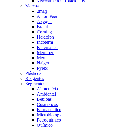
Viscosímetros Rotacionais
Marcas
2mag
Anton Paar
Axygen
Brand
Corning
Heidolph
Incoterm
Kinematica
Memmert
Merck
Nalgon
Pyrex
Plásticos
Reagentes
Segmentos
Alimentícia
Ambiental
Bebibas
Cosméticos
Farmacêutico
Microbiologia
Petroquímico
Químico