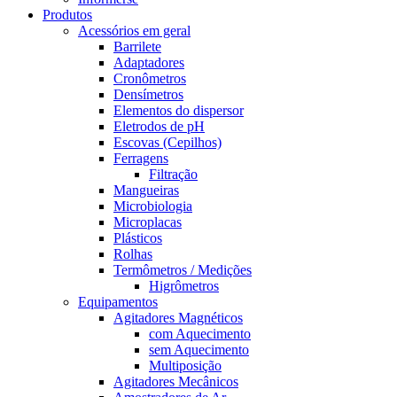
Produtos
Acessórios em geral
Barrilete
Adaptadores
Cronômetros
Densímetros
Elementos do dispersor
Eletrodos de pH
Escovas (Cepilhos)
Ferragens
Filtração
Mangueiras
Microbiologia
Microplacas
Plásticos
Rolhas
Termômetros / Medições
Higrômetros
Equipamentos
Agitadores Magnéticos
com Aquecimento
sem Aquecimento
Multiposição
Agitadores Mecânicos