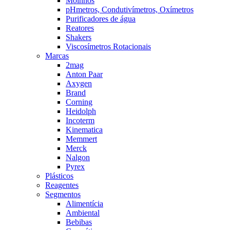
Moinhos
pHmetros, Condutivímetros, Oxímetros
Purificadores de água
Reatores
Shakers
Viscosímetros Rotacionais
Marcas
2mag
Anton Paar
Axygen
Brand
Corning
Heidolph
Incoterm
Kinematica
Memmert
Merck
Nalgon
Pyrex
Plásticos
Reagentes
Segmentos
Alimentícia
Ambiental
Bebibas