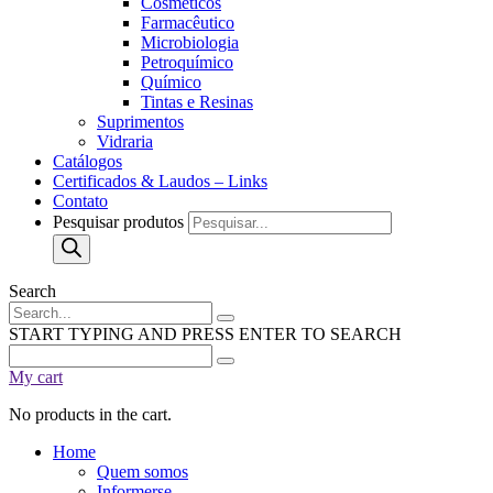
Cosméticos
Farmacêutico
Microbiologia
Petroquímico
Químico
Tintas e Resinas
Suprimentos
Vidraria
Catálogos
Certificados & Laudos – Links
Contato
Pesquisar produtos
Search
START TYPING AND PRESS ENTER TO SEARCH
My cart
No products in the cart.
Home
Quem somos
Informerse