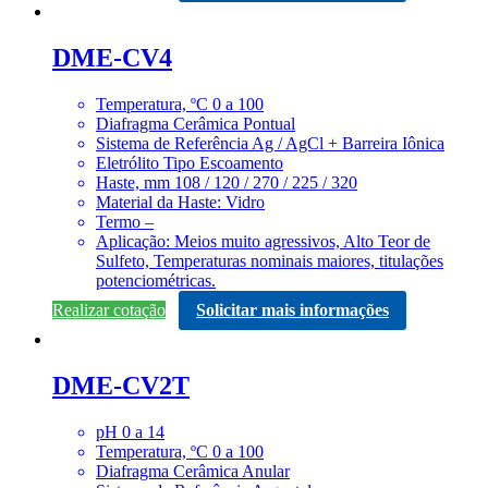
DME-CV4
Temperatura, ºC 0 a 100
Diafragma Cerâmica Pontual
Sistema de Referência Ag / AgCl + Barreira Iônica
Eletrólito Tipo Escoamento
Haste, mm 108 / 120 / 270 / 225 / 320
Material da Haste: Vidro
Termo –
Aplicação: Meios muito agressivos, Alto Teor de
Sulfeto, Temperaturas nominais maiores, titulações
potenciométricas.
Realizar cotação
Solicitar mais informações
DME-CV2T
pH 0 a 14
Temperatura, ºC 0 a 100
Diafragma Cerâmica Anular