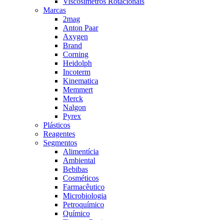
Viscosímetros Rotacionais
Marcas
2mag
Anton Paar
Axygen
Brand
Corning
Heidolph
Incoterm
Kinematica
Memmert
Merck
Nalgon
Pyrex
Plásticos
Reagentes
Segmentos
Alimentícia
Ambiental
Bebibas
Cosméticos
Farmacêutico
Microbiologia
Petroquímico
Químico