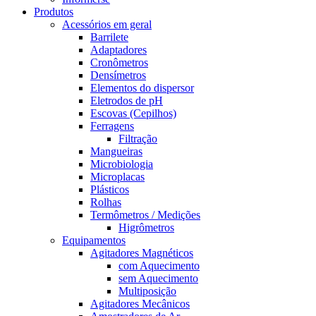
Produtos
Acessórios em geral
Barrilete
Adaptadores
Cronômetros
Densímetros
Elementos do dispersor
Eletrodos de pH
Escovas (Cepilhos)
Ferragens
Filtração
Mangueiras
Microbiologia
Microplacas
Plásticos
Rolhas
Termômetros / Medições
Higrômetros
Equipamentos
Agitadores Magnéticos
com Aquecimento
sem Aquecimento
Multiposição
Agitadores Mecânicos