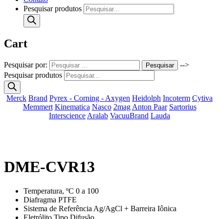
Pesquisar produtos
Cart
Pesquisar por:
-->
Pesquisar
Pesquisar produtos
Merck
Brand
Pyrex - Corning - Axygen
Heidolph
Incoterm
Cytiva
Memmert
Kinematica
Nasco
2mag
Anton Paar
Sartorius
Interscience
Aralab
VacuuBrand
Lauda
DME-CVR13
Temperatura, ºC 0 a 100
Diafragma PTFE
Sistema de Referência Ag/AgCl + Barreira Iônica
Eletrólito Tipo Difusão