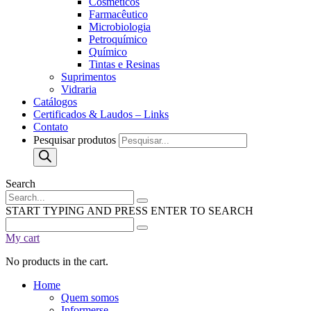
Cosméticos
Farmacêutico
Microbiologia
Petroquímico
Químico
Tintas e Resinas
Suprimentos
Vidraria
Catálogos
Certificados & Laudos – Links
Contato
Pesquisar produtos
Search
START TYPING AND PRESS ENTER TO SEARCH
My cart
No products in the cart.
Home
Quem somos
Informerse