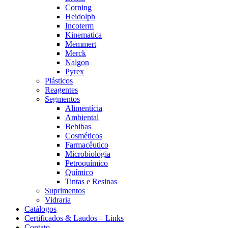
Corning
Heidolph
Incoterm
Kinematica
Memmert
Merck
Nalgon
Pyrex
Plásticos
Reagentes
Segmentos
Alimentícia
Ambiental
Bebibas
Cosméticos
Farmacêutico
Microbiologia
Petroquímico
Químico
Tintas e Resinas
Suprimentos
Vidraria
Catálogos
Certificados & Laudos – Links
Contato