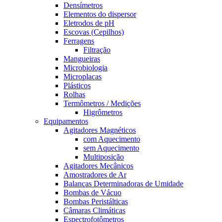
Densímetros
Elementos do dispersor
Eletrodos de pH
Escovas (Cepilhos)
Ferragens
Filtração
Mangueiras
Microbiologia
Microplacas
Plásticos
Rolhas
Termômetros / Medições
Higrômetros
Equipamentos
Agitadores Magnéticos
com Aquecimento
sem Aquecimento
Multiposição
Agitadores Mecânicos
Amostradores de Ar
Balanças Determinadoras de Umidade
Bombas de Vácuo
Bombas Peristálticas
Câmaras Climáticas
Espectrofotômetros