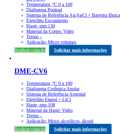
Temperatura, ºC 0 a 100
Diafragma Pontual
Sistema de Referência Ag/AgCl + Barreira Iônica
Eletrólito Escoamento
Haste, mm 130
Material da Corpo: Vidro
Termo –
Aplicação: Micro volumes
Realizar cotação
Solicitar mais informações
DME-CV6
Temperatura, ºC 0 a 100
Diafragma Cerâmica Anular
Sistema de Referência Argental
Eletrólito Etanol + LiCl
Haste, mm 108
Material da Haste: Vidro
Termo –
Aplicação: Meios alcoólicos, álcool
Realizar cotação
Solicitar mais informações