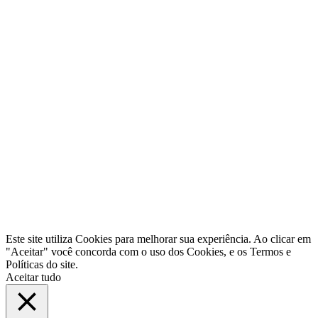
R. Antonio Conselheiro s/n - Quadra 6 - Lote 6
Cond. FCE II Polo Emp. Gov. Cesar Borges
Galpões 02/04 - Imbassay Dias D' Avilla - BA
CEP: 42850-000
Fone: (71) 3634-5850
Filial Rio Grande do Sul
Rua Ouro Preto, 979 - Jd. Floresta
Porto Alegre - RS - CEP: 91040-610
Fones: (51) 3085-6883
© 2021 Lexxa Internet
Este site utiliza Cookies para melhorar sua experiência. Ao clicar em
"Aceitar" você concorda com o uso dos Cookies, e os Termos e
Políticas do site.
Aceitar tudo