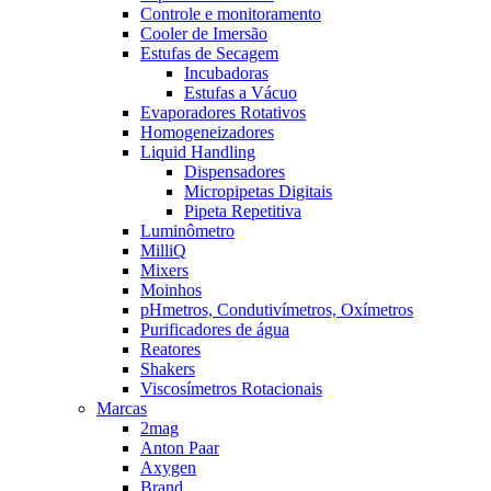
Controle e monitoramento
Cooler de Imersão
Estufas de Secagem
Incubadoras
Estufas a Vácuo
Evaporadores Rotativos
Homogeneizadores
Liquid Handling
Dispensadores
Micropipetas Digitais
Pipeta Repetitiva
Luminômetro
MilliQ
Mixers
Moinhos
pHmetros, Condutivímetros, Oxímetros
Purificadores de água
Reatores
Shakers
Viscosímetros Rotacionais
Marcas
2mag
Anton Paar
Axygen
Brand