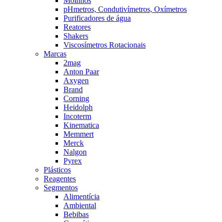
Moinhos
pHmetros, Condutivímetros, Oxímetros
Purificadores de água
Reatores
Shakers
Viscosímetros Rotacionais
Marcas
2mag
Anton Paar
Axygen
Brand
Corning
Heidolph
Incoterm
Kinematica
Memmert
Merck
Nalgon
Pyrex
Plásticos
Reagentes
Segmentos
Alimentícia
Ambiental
Bebibas