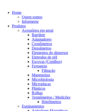
Home
Quem somos
Informerse
Produtos
Acessórios em geral
Barrilete
Adaptadores
Cronômetros
Densímetros
Elementos do dispersor
Eletrodos de pH
Escovas (Cepilhos)
Ferragens
Filtração
Mangueiras
Microbiologia
Microplacas
Plásticos
Rolhas
Termômetros / Medições
Higrômetros
Equipamentos
Agitadores Magnéticos