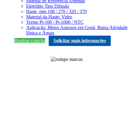
Sistema de Referência Argental
Eletrólito Tipo Difusão
Haste, mm 108 / 270 / 320 / 370
Material da Haste: Vidro
Termo Pt-100 / Pt-1000 / NTC
Aplicação: Meios Aquosos em Geral, Baixa Atividade
Iônica e Águas
Realizar cotação
Solicitar mais informações
Matriz - Campinas
R. Domingos Cazotti, 284
Jd. Santa Genebra - Campinas/SP
CEP: 13080-000
Fone/Fax: (19) 3733-3800
Filial Bahia