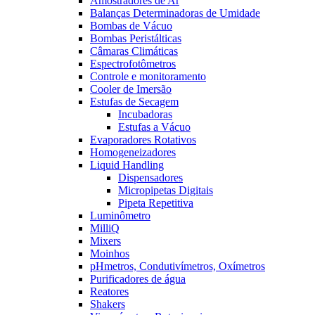
Amostradores de Ar
Balanças Determinadoras de Umidade
Bombas de Vácuo
Bombas Peristálticas
Câmaras Climáticas
Espectrofotômetros
Controle e monitoramento
Cooler de Imersão
Estufas de Secagem
Incubadoras
Estufas a Vácuo
Evaporadores Rotativos
Homogeneizadores
Liquid Handling
Dispensadores
Micropipetas Digitais
Pipeta Repetitiva
Luminômetro
MilliQ
Mixers
Moinhos
pHmetros, Condutivímetros, Oxímetros
Purificadores de água
Reatores
Shakers