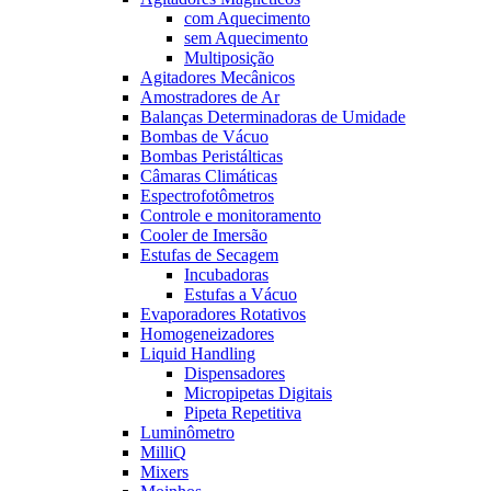
com Aquecimento
sem Aquecimento
Multiposição
Agitadores Mecânicos
Amostradores de Ar
Balanças Determinadoras de Umidade
Bombas de Vácuo
Bombas Peristálticas
Câmaras Climáticas
Espectrofotômetros
Controle e monitoramento
Cooler de Imersão
Estufas de Secagem
Incubadoras
Estufas a Vácuo
Evaporadores Rotativos
Homogeneizadores
Liquid Handling
Dispensadores
Micropipetas Digitais
Pipeta Repetitiva
Luminômetro
MilliQ
Mixers